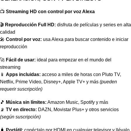
📺
Streaming HD con control por voz Alexa
🎬
Reproducción Full HD:
disfruta de películas y series en alta
calidad
🎤
Control por voz:
usa Alexa para buscar contenido e iniciar
reproducción
🚀
Fácil de usar:
ideal para empezar en el mundo del
streaming
📱
Apps incluidas:
acceso a miles de horas con Pluto TV,
Netflix, Prime Video, Disney+, Apple TV+ y más
(pueden
requerir suscripción)
🎵
Música sin límites:
Amazon Music, Spotify y más
📡
TV en directo:
DAZN, Movistar Plus+ y otros servicios
(según suscripción)
🧳
Portátil:
conéctalo por HDMI en cualquier televisor y llévalo