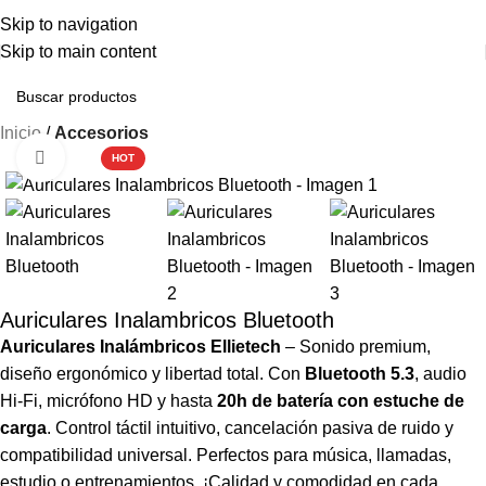
ENVÍO GRATIS A PENÍNSULA EN PEDIDOS SUPERIORES A 250€ - ENVÍO
Skip to navigation
URGENTE EN 48 HORAS
Skip to main content
Inicio
Accesorios
Haga clic para ampliar
HOT
Auriculares Inalambricos Bluetooth
Auriculares Inalámbricos Ellietech
– Sonido premium,
diseño ergonómico y libertad total. Con
Bluetooth 5.3
, audio
Hi-Fi, micrófono HD y hasta
20h de batería con estuche de
carga
. Control táctil intuitivo, cancelación pasiva de ruido y
compatibilidad universal. Perfectos para música, llamadas,
estudio o entrenamientos. ¡Calidad y comodidad en cada