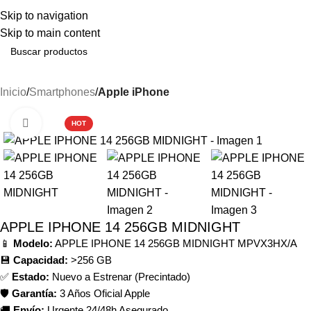
ENVÍO GRATIS A PENÍNSULA EN PEDIDOS SUPERIORES A 250€ - ENVÍO
Skip to navigation
URGENTE EN 48 HORAS
Skip to main content
Inicio
Smartphones
Apple iPhone
-18%
Haga clic para ampliar
HOT
APPLE IPHONE 14 256GB MIDNIGHT
📱
Modelo:
APPLE IPHONE 14 256GB MIDNIGHT MPVX3HX/A
💾
Capacidad:
>256 GB
✅
Estado:
Nuevo a Estrenar (Precintado)
🛡️
Garantía:
3 Años Oficial Apple
🚚
Envío:
Urgente 24/48h Asegurado