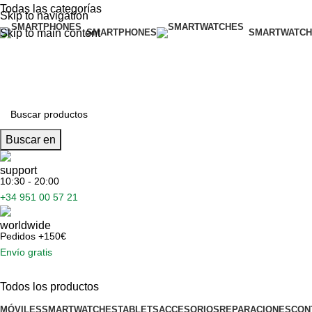
Todas las categorías
Skip to navigation
Skip to main content
SMARTPHONES
SMARTWATCH
ENVÍO GRATIS A P
ENVÍO GRATIS A P
Buscar en
10:30 - 20:00
+34 951 00 57 21
Pedidos +150€
Envío gratis
Todos los productos
MÓVILES
SMARTWATCHES
TABLETS
ACCESORIOS
REPARACIONES
CON