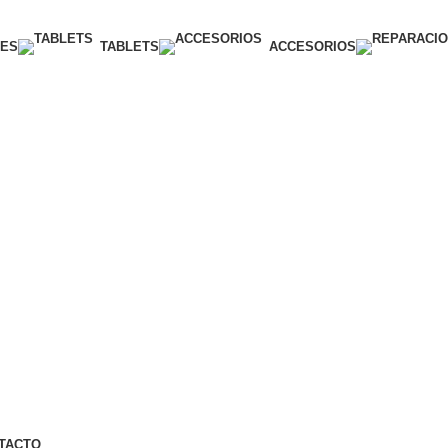
ES
TABLETS
ACCESORIOS
ENÍNSULA EN PEDIDOS SUPERIORES A 250€ - ENVÍO UR
ENÍNSULA EN PEDIDOS SUPERIORES A 250€ - ENVÍO UR
TACTO