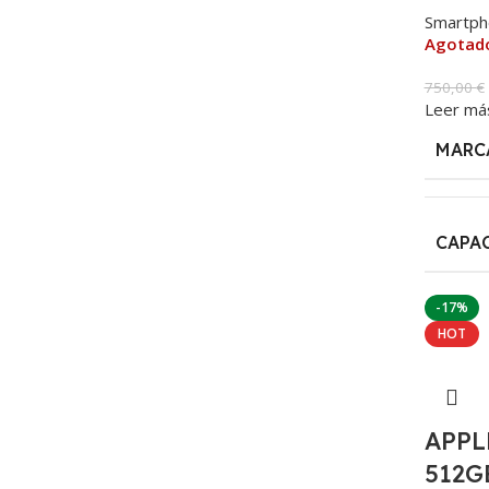
Smartph
Agotad
750,00
€
Leer má
MARC
CAPA
-17%
HOT
APPL
512G