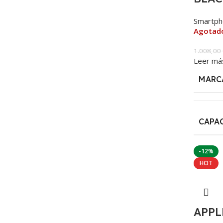
Smartph
Agotad
1.008,00
Leer má
MARC
CAPA
-12%
HOT
APPL