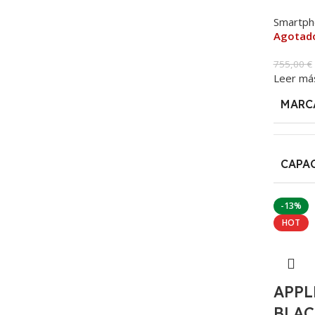
Smartph
Agotad
755,00
€
Leer má
MARC
CAPA
-13%
HOT
APPL
BLAC