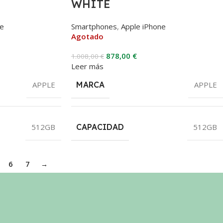
WHITE
ne
Smartphones
,
Apple iPhone
Agotado
878,00
€
1.008,00
€
Leer más
APPLE
MARCA
APPLE
512GB
CAPACIDAD
512GB
6
7
→