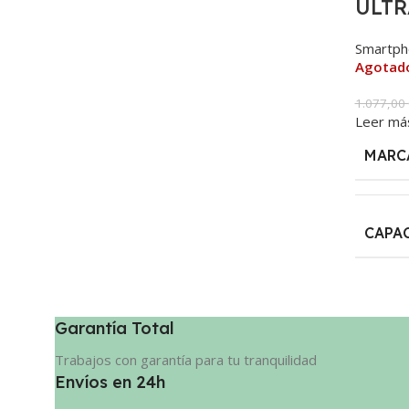
ULT
Smartph
Agotad
1.077,00
Leer má
MARC
CAPA
Garantía Total
Trabajos con garantía para tu tranquilidad
Envíos en 24h