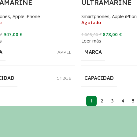
RAMARINE
ULTRAMARINE
ones
,
Apple iPhone
Smartphones
,
Apple iPho
o
Agotado
947,00
€
878,00
€
€
1.008,00
€
s
Leer más
A
APPLE
MARCA
CIDAD
512GB
CAPACIDAD
1
2
3
4
5