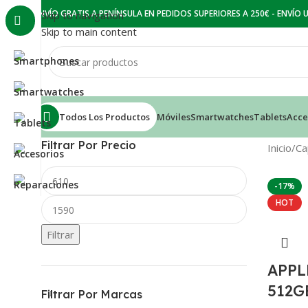
ENVÍO GRATIS A PENÍNSULA EN PEDIDOS SUPERIORES A 250€ - ENVÍO
Skip to navigation
Skip to main content
Todos Los Productos
Móviles
Smartwatches
Tablets
Acce
Filtrar Por Precio
Inicio
Ca
-17%
HOT
Filtrar
APPL
512G
Filtrar Por Marcas