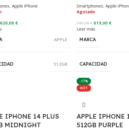
ones
,
Apple iPhone
Smartphones
,
Apple iPho
o
Agotado
620,00
€
619,00
€
749,00
€
s
Leer más
A
APPLE
MARCA
CIDAD
512GB
CAPACIDAD
-17%
HOT
E IPHONE 14 PLUS
APPLE IPHONE 
B MIDNIGHT
512GB PURPLE