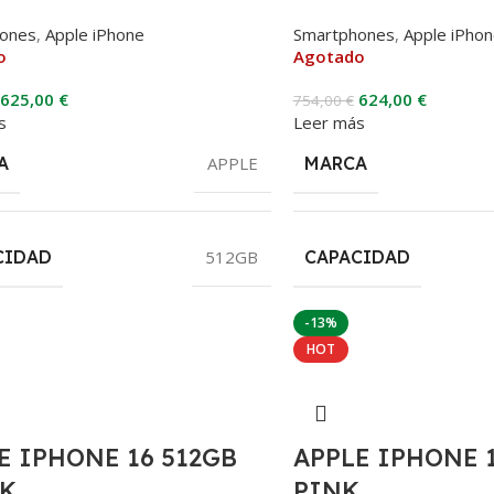
ones
,
Apple iPhone
Smartphones
,
Apple iPho
o
Agotado
625,00
€
624,00
€
754,00
€
s
Leer más
A
APPLE
MARCA
CIDAD
512GB
CAPACIDAD
-13%
HOT
E IPHONE 16 512GB
APPLE IPHONE 
K
PINK