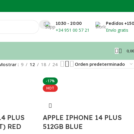
10:30 - 20:00
Pedidos +15
+34 951 00 57 21
Envío gratis
0,0
Mostrar
9
12
18
24
-17%
HOT
14 PLUS
APPLE IPHONE 14 PLUS
T) RED
512GB BLUE