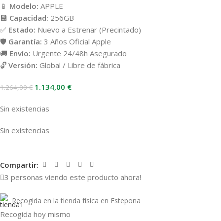
📱
Modelo:
APPLE
💾
Capacidad:
256GB
✅
Estado:
Nuevo a Estrenar (Precintado)
🛡️
Garantía:
3 Años Oficial Apple
🚚
Envío:
Urgente 24/48h Asegurado
🔓
Versión:
Global / Libre de fábrica
1.134,00
€
1.264,00
€
Sin existencias
Sin existencias
Compartir:
3
personas viendo este producto ahora!
Recogida en la tienda física en Estepona
Recogida hoy mismo