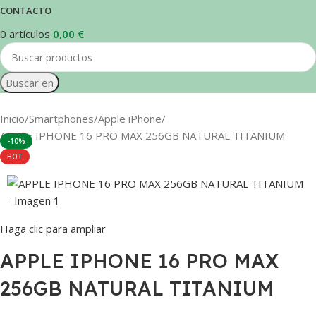
CONTACTO
0
artículos
0,00
€
Buscar en
Inicio
Smartphones
Apple iPhone
APPLE IPHONE 16 PRO MAX 256GB NATURAL TITANIUM
-10%
HOT
Haga clic para ampliar
APPLE IPHONE 16 PRO MAX
256GB NATURAL TITANIUM