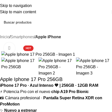
ENVÍO GRATIS A PENÍNSULA EN PEDIDOS SUPERIORES A 250€ - ENVÍO
Skip to navigation
URGENTE EN 48 HORAS
Skip to main content
Inicio
Smartphones
Apple iPhone
-6%
Haga clic para ampliar
HOT
Apple Iphone 17 Pro 256GB
iPhone 17 Pro · Azul Intenso 💙 | 256GB · 12GB RAM
⚡ Potencia Pro con el nuevo
chip A19 Pro Bionic
📸 Cámara profesional ·
Pantalla Super Retina XDR con
ProMotion
✨
Nuevo a estrenar